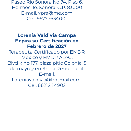
Paseo Rio Sonora No 74. Piso 6.
Hermosillo, Sonora. C.P. 83000
E-mail.
vpra@me.com
Cel.
6622763400
Lorenia Valdivia Campa
Expira su Certificación en
Febrero de 2027
Terapeuta Certificado por EMDR
México y EMDR ALAC.
Blvd kino 177, plaza pitic Colonia. 5
de mayo y en Siena Residencial.
E-mail.
Loreniavaldivia@hotmail.com
Cel.
6621244902
Suscríbete ahora:
>
Contacto